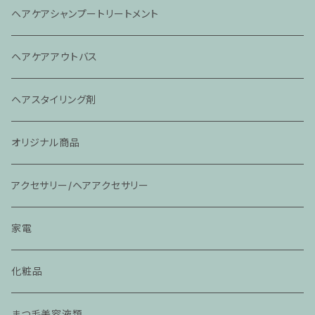
ドライヤー
ヘアケアシャンプートリートメント
アイロン
ヘアケアアウトバス
その他
ヘアスタイリング剤
オリジナル商品
アクセサリー/ヘアアクセサリー
家電
化粧品
まつ毛美容液類