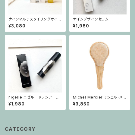
ナインマルチスタイリングオイ
ナインデザインセラム
ル ライト
¥3,080
¥1,980
nigelle ニゼル ドレシア ジ
Michel Mercier ミシェル・メル
ェリーH
シエ ウッドブラシ 【ヘアブラシ】
¥1,980
¥3,850
天然木 静電気防止 ブラッシング
負担軽減 持ちやすい くし
CATEGORY