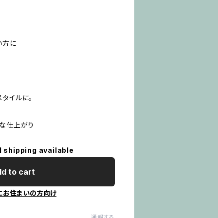
い方に
スタイルに。
ーな仕上がり
l shipping available
d to cart
にお住まいの方向け
通報する