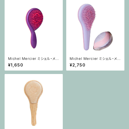
ラシ くし
Michel Mercier ミシェル・メル
Michel Mercier ミシェル・メル
シエ ガーリーブラシ【ヘアブラ
シエ パステルセット【ヘアブラ
¥1,650
¥2,750
シ】子供用 ヘアブラシ 普通毛
シ】サロン ヘアブラシ 高品質 お
細毛 頭皮 負担軽減 ヘアケア ブ
すすめ
ラシ くし