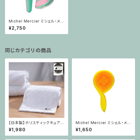
Michel Mercier ミシェル・メル
シエ パステルセット【ヘアブラ
¥2,750
シ】サロン ヘアブラシ 高品質 お
すすめ
同じカテゴリの商品
【日本製】ホリスティックキュア
Michel Mercier ミシェル・メル
ヘアドライタオル
シエ ガーリーブラシ【ヘアブラ
¥1,980
¥1,650
シ】子供用 ヘアブラシ 普通毛
細毛 頭皮 負担軽減 ヘアケア ブ