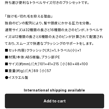
持ち運び便利なトラベルサイズ付きのブラシセットです。
「抜け毛・切れ毛を抑える理由」
独自のピンの配列により、髪や頭皮にかかる圧力を分散。
通常サイズは32種類の長さと16種類の太さのピンが、トラベルサ
イズは12種類の長さと6種類の太さのピンが計算されて配置され
ており、スムーズで快適なブラッシングのサポートをします。
■セット内容/クラッシック(大)×1、トラベル(小)×1
■材質/本体:ABS樹脂、ブラシ部:PE
■サイズ(約mm)/［大］101×41×215 ［小］80×48×100
■重量(約g)/［大］89 ［小］57
●イスラエル製
International shipping available
Add to cart