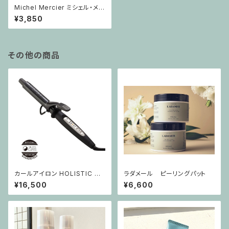
Michel Mercier ミシェル・メル
シエ ウッドブラシ 【ヘアブラシ】
¥3,850
天然木 静電気防止 ブラッシング
負担軽減 持ちやすい くし
その他の商品
カールアイロン HOLISTIC CU
ラダメール ピーリングパット
RE（ホリスティック キュア） [2
¥16,500
¥6,600
6mm /交流（コード）式 /国内・
海外対応]